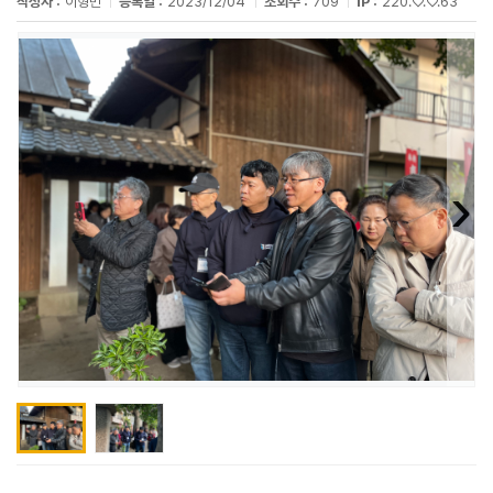
작성자 :
이형민
등록일 :
2023/12/04
조회수 :
709
IP :
220.♡.♡.63
›